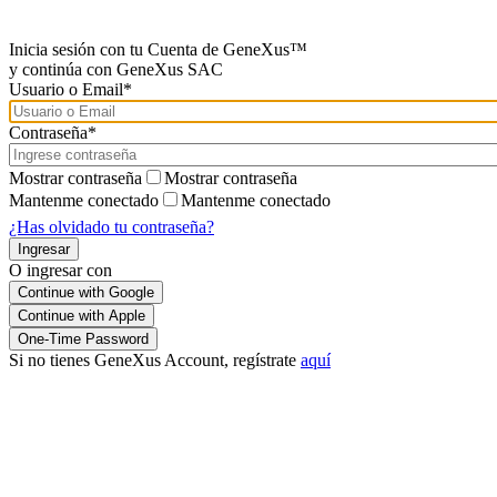
Inicia sesión con tu Cuenta de GeneXus™
y continúa con GeneXus SAC
Usuario o Email*
Contraseña*
Mostrar contraseña
Mostrar contraseña
Mantenme conectado
Mantenme conectado
¿Has olvidado tu contraseña?
O ingresar con
Continue with Google
Si no tienes GeneXus Account, regístrate
aquí