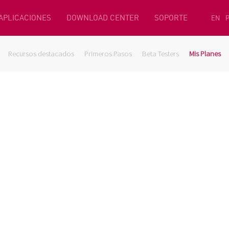
 APLICACIONES
DOWNLOAD CENTER
SOPORTE
EN
Recursos destacados
Primeros Pasos
Beta Testers
Mis Planes