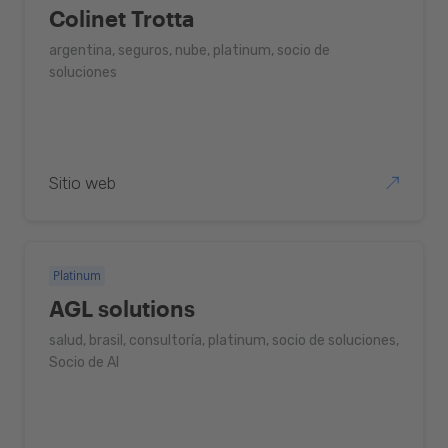
Desarrollo De Dispositivos Móviles
Colinet Trotta
México
Otro
Gobierno Y Servicios Públicos
argentina, seguros, nube, platinum, socio de
Panamá
soluciones
Erp
Paraguay
Fábrica De Software
República Dominicana
Sap
Sitio web
Estados Unidos
Transformación Digital
Uruguay
Platinum
AGL solutions
salud, brasil, consultoría, platinum, socio de soluciones,
Socio de AI