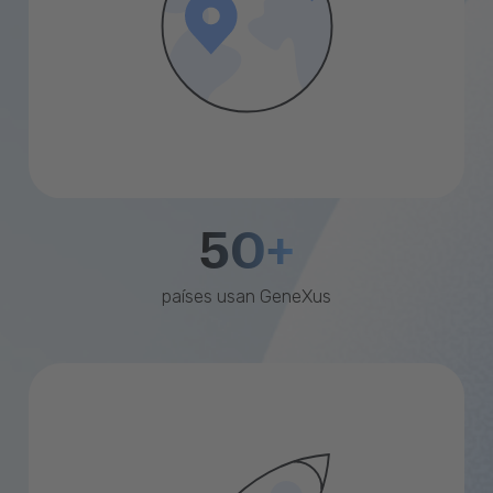
50+
países usan GeneXus