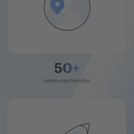
50+
países usan GeneXus