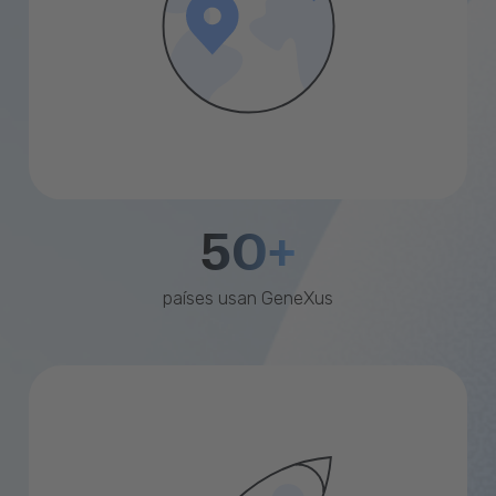
50+
países usan GeneXus