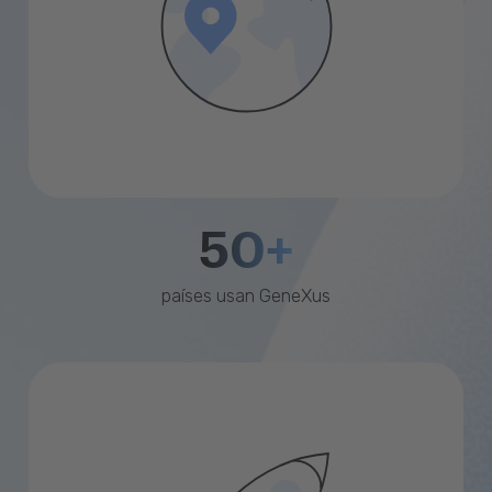
50+
países usan GeneXus