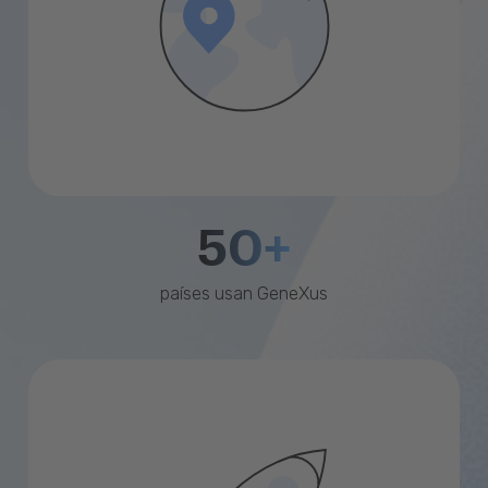
50+
países usan GeneXus