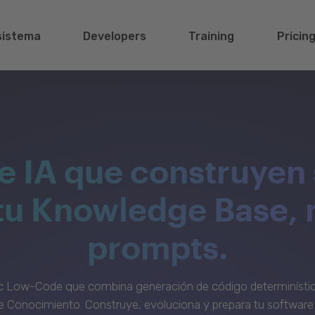
sistema
Developers
Training
Pricin
e IA que construyen 
 tu Knowledge Base, 
prompts.
c Low-Code que combina generación de código determinístic
 Conocimiento. Construye, evoluciona y prepara tu software 