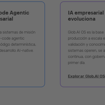
ode Agentic
IA empresarial 
sarial
evoluciona
a sistemas de misión
Glob.AI OS es la base 
w-code agentic
producción a escala e
ódigo determinística,
validación y conocimi
desarrollo AI-native.
sistemas operen, se 
continua, con gobern
primer día.
Explorar Glob.AI OS