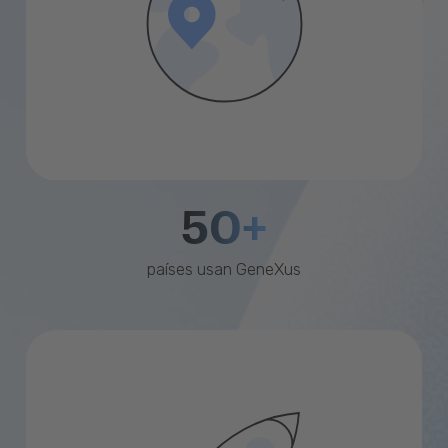
50+
países usan GeneXus