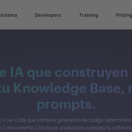
sistema
Developers
Training
Pricin
e IA que construyen 
 tu Knowledge Base, 
prompts.
c Low-Code que combina generación de código determinístic
 Conocimiento. Construye, evoluciona y prepara tu software 