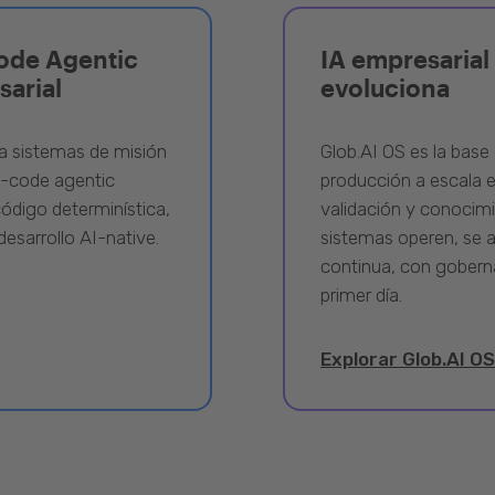
ode Agentic
IA empresarial 
sarial
evoluciona
a sistemas de misión
Glob.AI OS es la base 
w-code agentic
producción a escala e
ódigo determinística,
validación y conocimi
desarrollo AI-native.
sistemas operen, se 
continua, con gobern
primer día.
Explorar Glob.AI OS