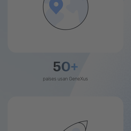
50+
países usan GeneXus