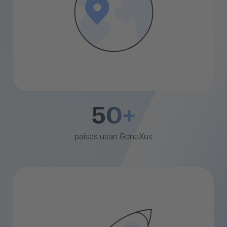
50+
países usan GeneXus