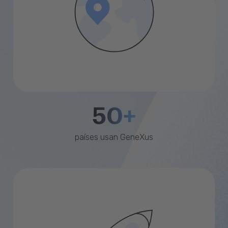
50+
países usan GeneXus