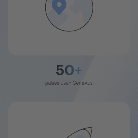
50+
países usan GeneXus