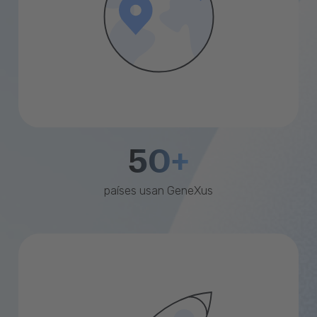
50+
países usan GeneXus