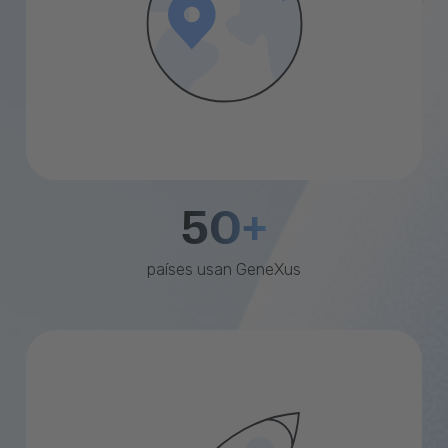
50+
países usan GeneXus