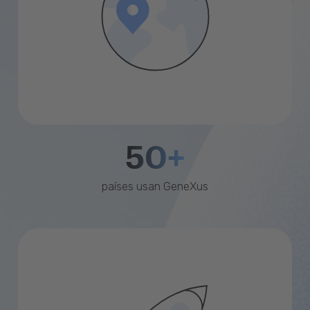
50+
países usan GeneXus