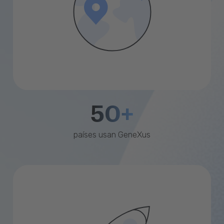
50+
países usan GeneXus