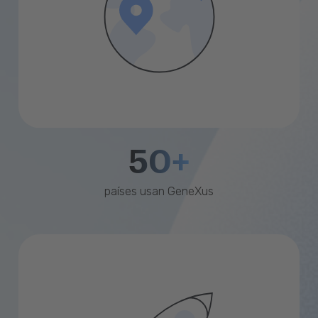
50+
países usan GeneXus