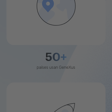
50+
países usan GeneXus