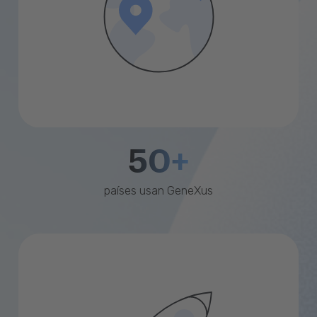
50+
países usan GeneXus