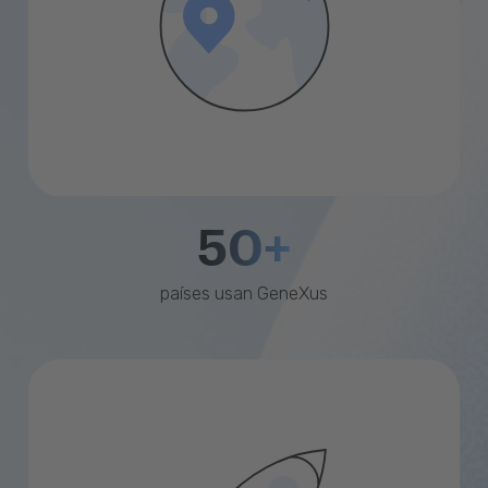
50+
países usan GeneXus