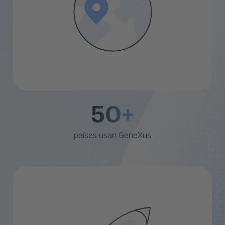
50+
países usan GeneXus