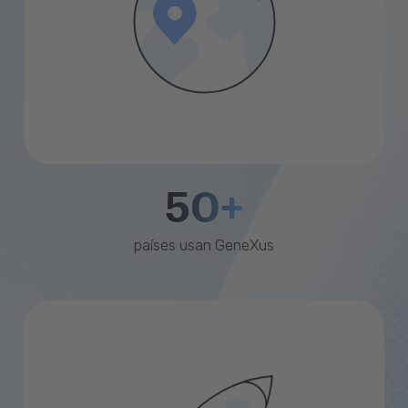
50+
países usan GeneXus