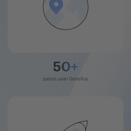
50+
países usan GeneXus