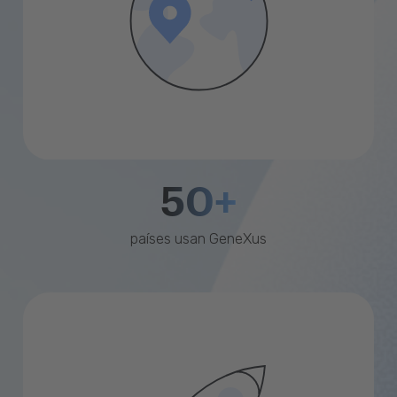
50+
países usan GeneXus