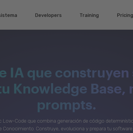
sistema
Developers
Training
Pricin
e IA que construyen 
 tu Knowledge Base, 
prompts.
c Low-Code que combina generación de código determinístic
 Conocimiento. Construye, evoluciona y prepara tu software 