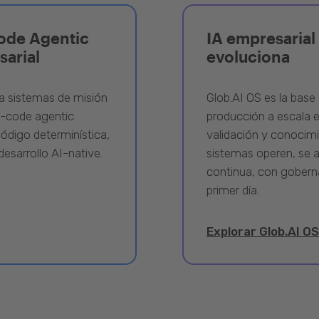
ode Agentic
IA empresarial 
sarial
evoluciona
a sistemas de misión
Glob.AI OS es la base 
w-code agentic
producción a escala e
ódigo determinística,
validación y conocimi
desarrollo AI-native.
sistemas operen, se 
continua, con gobern
primer día.
Explorar Glob.AI OS