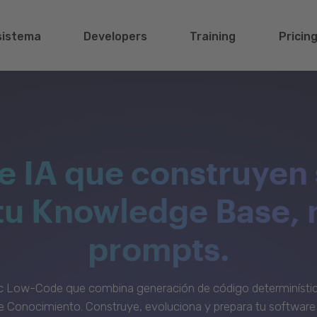
sistema
Developers
Training
Pricin
e IA que construyen 
 tu Knowledge Base, 
prompts.
c Low-Code que combina generación de código determinístic
 Conocimiento. Construye, evoluciona y prepara tu software 