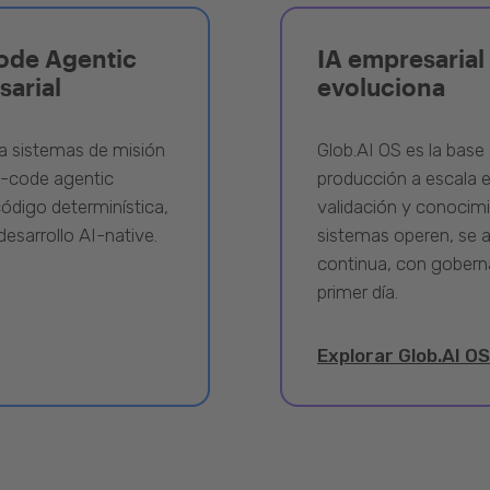
ode Agentic
IA empresarial 
sarial
evoluciona
a sistemas de misión
Glob.AI OS es la base 
w-code agentic
producción a escala e
ódigo determinística,
validación y conocimi
desarrollo AI-native.
sistemas operen, se 
continua, con gobern
primer día.
Explorar Glob.AI OS