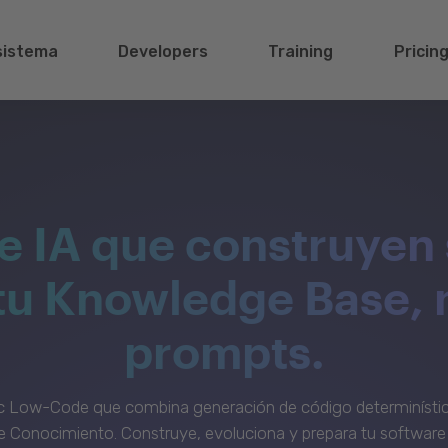
sistema
Developers
Training
Pricin
e IA que construyen 
 tu Knowledge Base, 
prompts.
c Low-Code que combina generación de código determinístic
 Conocimiento. Construye, evoluciona y prepara tu software 