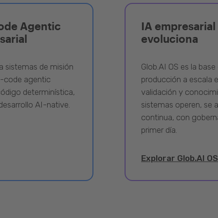
ode Agentic
IA empresarial 
sarial
evoluciona
a sistemas de misión
Glob.AI OS es la base 
w-code agentic
producción a escala e
ódigo determinística,
validación y conocimi
desarrollo AI-native.
sistemas operen, se 
continua, con gobern
primer día.
Explorar Glob.AI OS