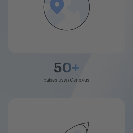
50+
países usan GeneXus