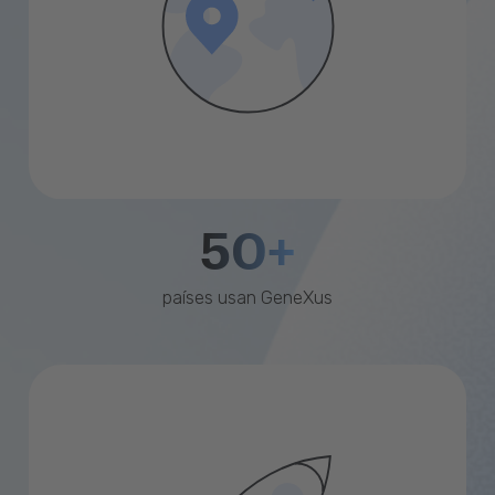
50+
países usan GeneXus