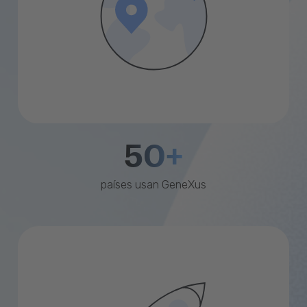
50+
países usan GeneXus