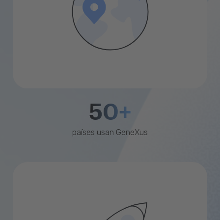
50+
países usan GeneXus