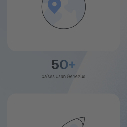
50+
países usan GeneXus