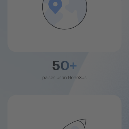
50+
países usan GeneXus