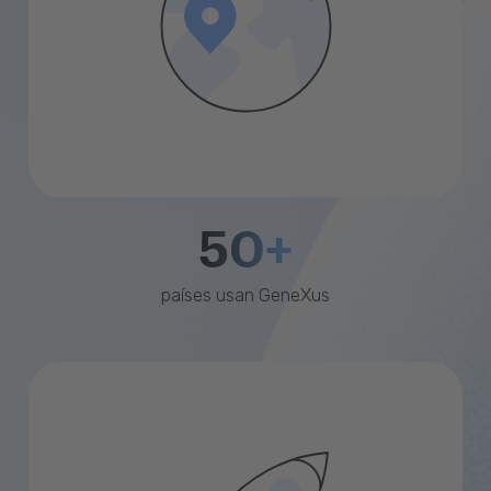
50+
países usan GeneXus