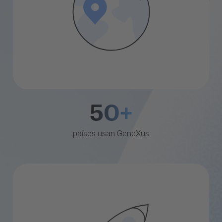
50+
países usan GeneXus