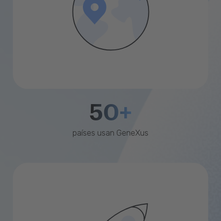
50+
países usan GeneXus