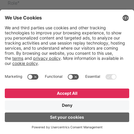
Role
*
Número de telefone
*
Eu concordo em receber outras comunicações da GeneXus.
Eu li e aceito a
Política de Privacidade.
*
English
Español
Português