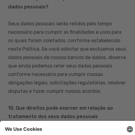
dados pessoais?
Seus dados pessoais serão retidos pelo tempo
necessário para cumprir as finalidades e usos para
os quais foram coletados, conforme estabelecido
nesta Política. Se você solicitar que excluamos seus
dados pessoais de nossos bancos de dados, observe
que ainda podemos reter seus dados pessoais
conforme necessário para cumprir nossas
obrigações legais, solicitações regulatórias, resolver
disputas e fazer cumprir nossos acordos.
10. Que direitos pode exercer em relação ao
tratamento dos seus dados pessoais
Pode exercer os seus direitos de acesso, retificação,