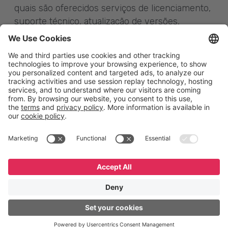
quais são oferecidos serviços de licenciamento,
suporte técnico, atualização de versões,
capacitação em GeneXus para desenvolvimento
de aplicativos web e móveis. Para mais
informações, visite
www.abab.com.pe
.
English
Español
Português