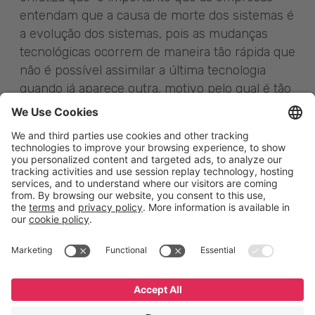
entendam que a causa de morte dos sistemas é
a evolução dos sistemas, pois as mudanças
tecnológicas ocorrem de maneira tão rápida que
não é possível assimilar a última tecnologia
quando já aparece outra, motivo pelo qual é tão
importante que tanto empresas quanto
desenvolvedores comecem a ver o software
como um aliado em seus desenvolvimentos”.
English
Español
Português