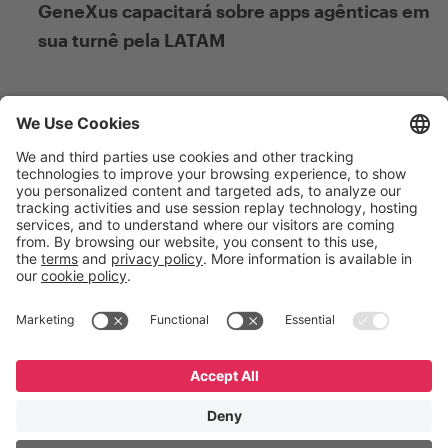
GeneXus capacitará sobre apps agênticas em
sua turnê pela LATAM
Julio 27, 2026
De Figma a GeneXus: novo curso gratuito
sobre integração
English
Español
Português