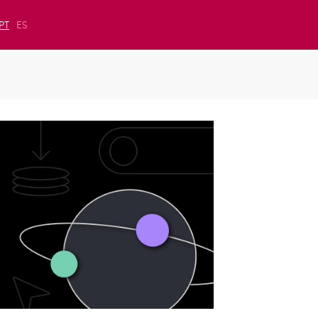
PT
ES