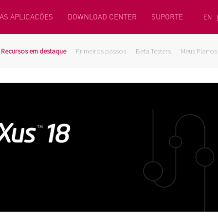
AS APLICACÕES
DOWNLOAD CENTER
SUPORTE
EN
Recursos em destaque
Primeiros passos
Beta Testers
Meus Planos