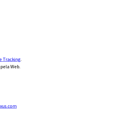
e Tracking
.
 pela Web.
exus.com