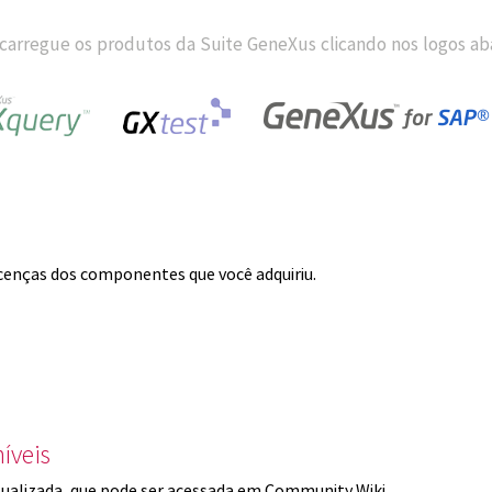
carregue os produtos da Suite GeneXus clicando nos logos aba
licenças dos componentes que você adquiriu.
íveis
ualizada, que pode ser acessada em Community Wiki