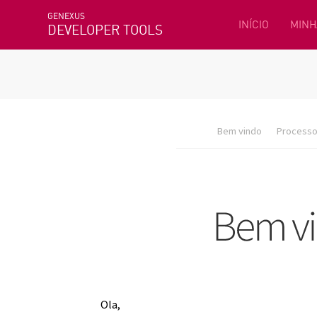
GENEXUS
INÍCIO
MINH
DEVELOPER TOOLS
Bem vindo
Processo 
Ola,