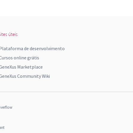
ites úteis
Plataforma de desenvolvimento
Cursos online grátis
GeneXus Marketplace
GeneXus Community Wiki
verflow
ant