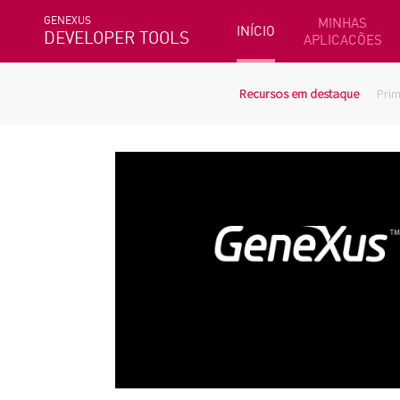
GENEXUS
MINHAS
INÍCIO
DEVELOPER TOOLS
APLICACÕES
Recursos em destaque
Prim