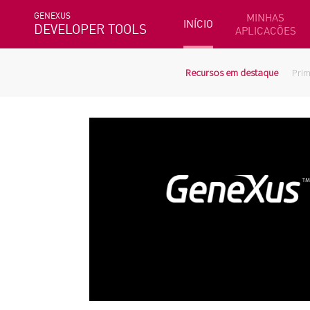
GENEXUS
MINHAS
INÍCIO
DEVELOPER TOOLS
APLICACÕES
Recursos em destaque
Prim