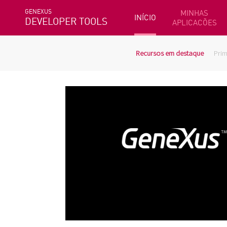
GENEXUS
MINHAS
INÍCIO
DEVELOPER TOOLS
APLICACÕES
Recursos em destaque
Prim