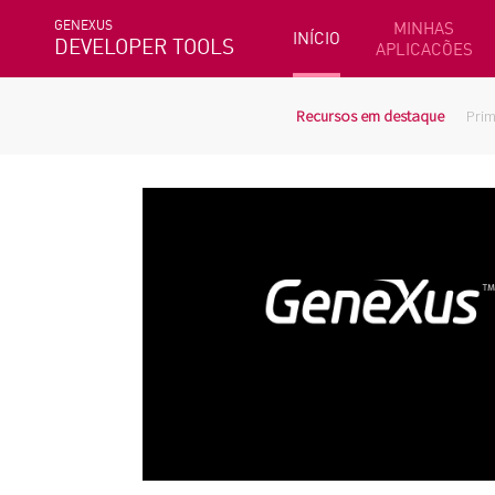
GENEXUS
MINHAS
INÍCIO
DEVELOPER TOOLS
APLICACÕES
Recursos em destaque
Prim